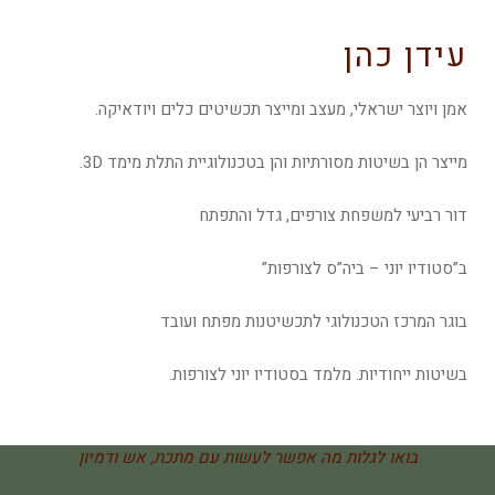
עידן כהן
אמן ויוצר ישראלי, מעצב ומייצר תכשיטים כלים ויודאיקה.
מייצר הן בשיטות מסורתיות והן בטכנולוגיית התלת מימד 3D.
דור רביעי למשפחת צורפים, גדל והתפתח
ב”סטודיו יוני – ביה”ס לצורפות”
בוגר המרכז הטכנולוגי לתכשיטנות מפתח ועובד
בשיטות ייחודיות. מלמד בסטודיו יוני לצורפות.
בואו לגלות מה אפשר לעשות עם מתכת, אש ודמיון