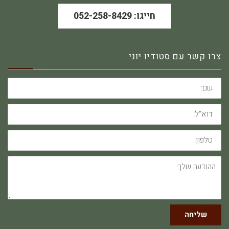
חייגו: 052-258-8429
צרו קשר עם סטודיו יוני
שם:
דוא"ל:
טלפון:
ההודעה
שלך:
שליחה