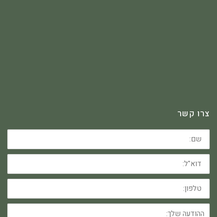
צרו קשר
שם:
דוא"ל:
טלפון:
ההודעה
שלך: