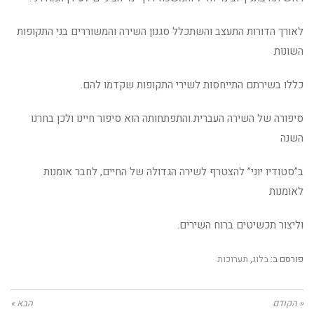
לאורך הדורות התעצב והשתכלל סגנון השירה והמשוררים בני התקופות
השונות
כללו בשירתם התייחסות לשירי התקופות שקדמו להם.
סיפורה של השירה העברית והתפתחותה הוא סיפור חיינו ולכן בחרנו
השנה
ב”סטודיו יוני” להצטרף לשירה הגדולה של החיים, לחבר אומנות
לאומנות
וליצור תכשיטים ברוח השירים.
פורסם ב:
בלוג
,
תערוכות
« הקודם
הבא »